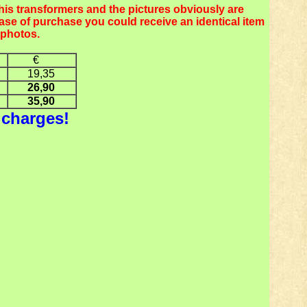
this transformers and the pictures obviously are
case of purchase you could receive an identical item
 photos.
€
1
9
,
3
5
2
6,90
35
,9
0
 charges!