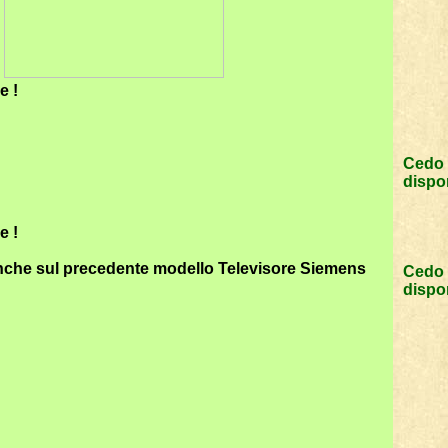
re !
Cedo 
dispon
re !
che sul precedente modello Televisore Siemens
Cedo 
dispon