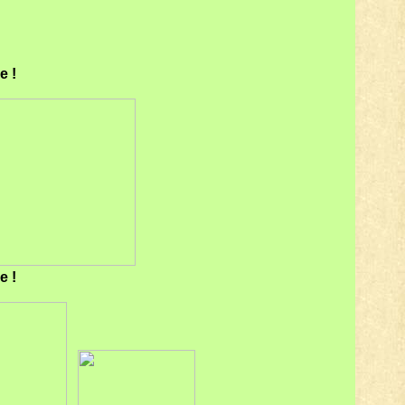
re !
re !