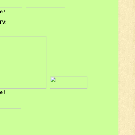
re !
TV:
re !