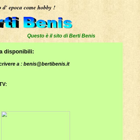
o d' epoca come hobby !
Questo è il sito di Berti Benis siete su www.bert
 disponibili:
crivere a :
benis@bertibenis.it
TV: