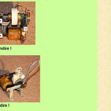
andire !
ndire !