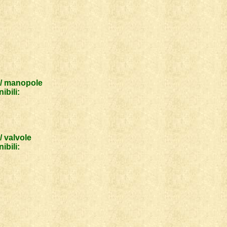
/ manopole
ibili:
/ valvole
ibili: